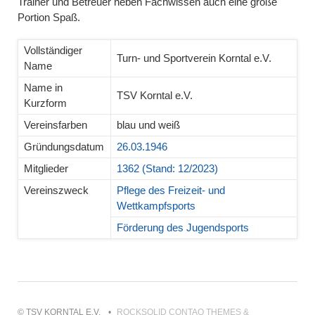
Trainer und Betreuer neben Fachwissen auch eine große
Portion Spaß.
Vollständiger
Turn- und Sportverein Korntal e.V.
Name
Name in
TSV Korntal e.V.
Kurzform
Vereinsfarben
blau und weiß
Gründungsdatum
26.03.1946
Mitglieder
1362 (Stand: 12/2023)
Vereinszweck
Pflege des Freizeit- und
Wettkampfsports
Förderung des Jugendsports
© TSV KORNTAL E.V.
ROCKSOLID CONTAO THEMES &