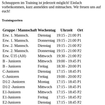
Schnuppern im Training ist jederzeit möglich! Einfach
vorbeikommen, kurz anmelden und mitmachen. Wir freuen uns auf
euch!
Trainingszeiten
Gruppe / Mannschaft
Wochentag
Uhrzeit
Ort
Erw. 1. Mannsch.
Dienstag
19:15 - 21:00
P1
Erw. 1. Mannsch.
Donnerstag
19:15 - 21:00
P1
Erw. 2. Mannsch.
Dienstag
19:15 - 21:00
P2
Erw. 2. Mannsch.
Donnerstag
19:15 - 21:00
P2
Erw. Ü35 (AH)
Mittwoch
19:30 - 21:00
P2
B - Junioren
Mittwoch
19:00 - 19:45
P1
B - Junioren
Freitag
18:30 - 20:00
P1
C-Junioren
Dienstag
17:15 - 18:45
P1
C-Junioren
Freitag
19:00 - 20:00
P2
D1/2 -Junioren
Montag
17:15 - 18:45
P1
D1/2 -Junioren
Mittwoch
17:15 - 18:45
P1
E1-Junioren
Mittwoch
17:15 - 18:45
P2
E1-Junioren
Freitag
17:15 - 18:45
P2
E2-Junioren
Dienstag
17:15 - 18:45
P2