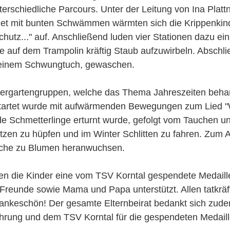
erschiedliche Parcours. Unter der Leitung von Ina Plattn
net mit bunten Schwämmen wärmten sich die Krippenkind
chutz..." auf. Anschließend luden vier Stationen dazu ei
 auf dem Trampolin kräftig Staub aufzuwirbeln. Abschl
einem Schwungtuch, gewaschen.
ergartengruppen, welche das Thema Jahreszeiten behand
artet wurde mit aufwärmenden Bewegungen zum Lied "Wi
nde Schmetterlinge erturnt wurde, gefolgt vom Tauchen 
zen zu hüpfen und im Winter Schlitten zu fahren. Zum
lche zu Blumen heranwuchsen.
n die Kinder eine vom TSV Korntal gespendete Medaille
eunde sowie Mama und Papa unterstützt. Allen tatkräft
ankeschön! Der gesamte Elternbeirat bedankt sich zudem 
hrung und dem TSV Korntal für die gespendeten Medaill