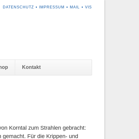
NAVIGATION
DATENSCHUTZ
IMPRESSUM
MAIL
VIS
ÜBERSPRINGEN
Navigation
hop
Kontakt
überspringen
von Korntal zum Strahlen gebracht:
 gemacht. Für die Krippen- und