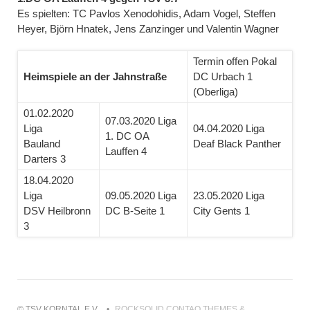
Es spielten: TC Pavlos Xenodohidis, Adam Vogel, Steffen
Heyer, Björn Hnatek, Jens Zanzinger und Valentin Wagner
Termin offen Pokal
Heimspiele an der Jahnstraße
DC Urbach 1
(Oberliga)
01.02.2020
07.03.2020 Liga
Liga
04.04.2020 Liga
1. DC OA
Bauland
Deaf Black Panther
Lauffen 4
Darters 3
18.04.2020
Liga
09.05.2020 Liga
23.05.2020 Liga
DSV Heilbronn
DC B-Seite 1
City Gents 1
3
© TSV KORNTAL E.V.
ROCKSOLID CONTAO THEMES &