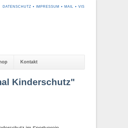
NAVIGATION
DATENSCHUTZ
IMPRESSUM
MAIL
VIS
ÜBERSPRINGEN
Navigation
hop
Kontakt
überspringen
al Kinderschutz"