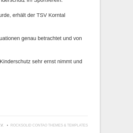
derschutz im Sportverein.
rde, erhält der TSV Korntal
tuationen genau betrachtet und von
Kinderschutz sehr ernst nimmt und
.V.
ROCKSOLID CONTAO THEMES & TEMPLATES