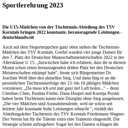
Sportlerehrung 2023
Die U15-Mädchen von der Tischtennis-Abteilung des TSV
Korntals bringen 2022 konstante, herausragende Leistungen -
deutschlandweit
Auch auf dem Siegertreppchen ganz oben stehen die Tischtennis-
Mädchen des TSV Korntals. Geehrt wurden vier junge Damen für
den 7. Platz der Deutschen Mannschaftsmeisterschaften 2022 in der
Altersklasse U 15. „Inzwischen habe ich erfahren, dass ihr in diesem
Monat schon einen herausragenden dritten Platz bei den Deutschen
Meisterschaften erkämpf habt", freute sich Bürgermeister Dr.
Joachim Wolf über den aktuellen Sieg. Und dann fing er an die
persönlichen Tischtenniserfolge der 13- bis 10 jährigen Mädchen
vorzulesen: „Da muss ich erst mal ganz tief Luft holen..." – denn
Chenhao Chen, Paulina Friebe, Dana Haspel und Ksenija Poznic
haben beim Tischtennis kaum eine Disziplin ohne Sieg ausgelassen.
„Die vier Mädchen sind Ausnahmetalente, weil sie schon seit
letztem Jahr konstante hohe Leistungen erbracht ", erzählt der
Abteilungsleiter Tischtennis des TSV Korntals Friedemann Wagner.
Der Verein hat für die Talente extra eine Trainerin eingestellt. Die
Strategie scheint aufzugehen: Sogar bei den Damen schlagen die