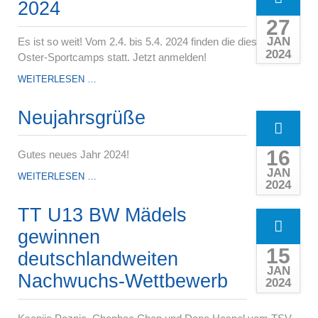
JAHNSTRASSE
2024
27
JAN
Es ist so weit! Vom 2.4. bis 5.4. 2024 finden die diesjährigen
2024
Oster-Sportcamps statt. Jetzt anmelden!
SPORT-
WEITERLESEN …
&
FUSSBALLCAMPS 2
Neujahrsgrüße
024
16
Gutes neues Jahr 2024!
JAN
NEUJAHRSGRÜSSE
WEITERLESEN …
2024
TT U13 BW Mädels
gewinnen
15
deutschlandweiten
JAN
Nachwuchs-Wettbewerb
2024