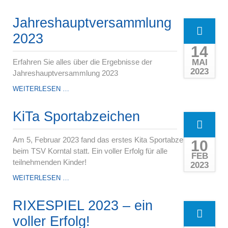
TSV
MITGLIED
Jahreshauptversammlung
WERDEN
UND
2023
40€
14
SPAREN!
MAI
Erfahren Sie alles über die Ergebnisse der
2023
Jahreshauptversammlung 2023
JAHRESHAUPTVERSAMMLUNG
WEITERLESEN …
2023
KiTa Sportabzeichen
Am 5, Februar 2023 fand das erstes Kita Sportabzeichen
10
beim TSV Korntal statt. Ein voller Erfolg für alle
FEB
teilnehmenden Kinder!
2023
KITA
WEITERLESEN …
SPORTABZEICHEN
RIXESPIEL 2023 – ein
voller Erfolg!