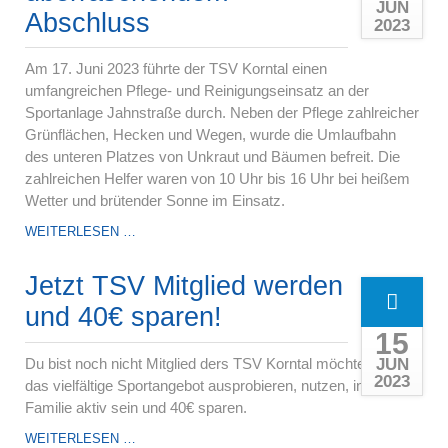
JUN
Abschluss
2023
Am 17. Juni 2023 führte der TSV Korntal einen
umfangreichen Pflege- und Reinigungseinsatz an der
Sportanlage Jahnstraße durch. Neben der Pflege zahlreicher
Grünflächen, Hecken und Wegen, wurde die Umlaufbahn
des unteren Platzes von Unkraut und Bäumen befreit. Die
zahlreichen Helfer waren von 10 Uhr bis 16 Uhr bei heißem
Wetter und brütender Sonne im Einsatz.
HERAUSRAGENDER
WEITERLESEN …
ARBEITSSAMSTAG
MIT
Jetzt TSV Mitglied werden
ÜBERRASCHENDEM
ABSCHLUSS
und 40€ sparen!
15
JUN
Du bist noch nicht Mitglied ders TSV Korntal möchtest aber
2023
das vielfältige Sportangebot ausprobieren, nutzen, in der TSV
Familie aktiv sein und 40€ sparen.
JETZT
WEITERLESEN …