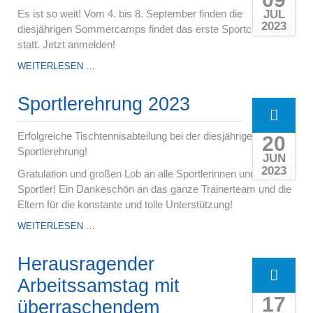
JUL
Es ist so weit! Vom 4. bis 8. September finden die
2023
diesjährigen Sommercamps findet das erste Sportcamps
statt. Jetzt anmelden!
SPORT-
WEITERLESEN …
&
FUSSBALLCAMPS 2
Sportlerehrung 2023
023
Erfolgreiche Tischtennisabteilung bei der diesjährigen
20
Sportlerehrung!
JUN
2023
Gratulation und großen Lob an alle Sportlerinnen und
Sportler! Ein Dankeschön an das ganze Trainerteam und die
Eltern für die konstante und tolle Unterstützung!
SPORTLEREHRUNG
WEITERLESEN …
2023
Herausragender
Arbeitssamstag mit
17
überraschendem