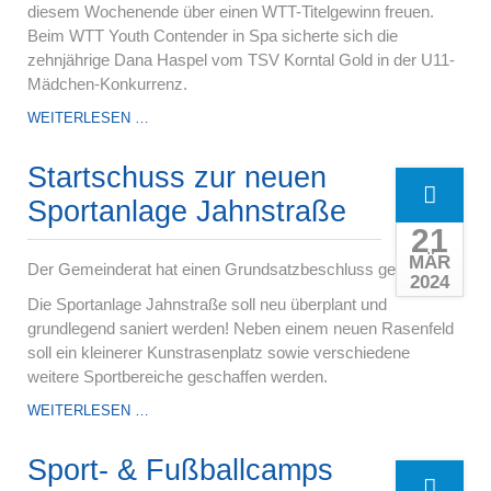
diesem Wochenende über einen WTT-Titelgewinn freuen.
Beim WTT Youth Contender in Spa sicherte sich die
zehnjährige Dana Haspel vom TSV Korntal Gold in der U11-
Mädchen-Konkurrenz.
DANA
WEITERLESEN …
HASPEL
HOLT
Startschuss zur neuen
SICH
DEN
Sportanlage Jahnstraße
ERSTEN
21
INTERNATIONALEN
MÄR
TISCHTENNIS
Der Gemeinderat hat einen Grundsatzbeschluss gefasst!
2024
NACHWUCHS
Die Sportanlage Jahnstraße soll neu überplant und
-
TITEL
grundlegend saniert werden! Neben einem neuen Rasenfeld
soll ein kleinerer Kunstrasenplatz sowie verschiedene
weitere Sportbereiche geschaffen werden.
STARTSCHUSS
WEITERLESEN …
ZUR
NEUEN
Sport- & Fußballcamps
SPORTANLAGE